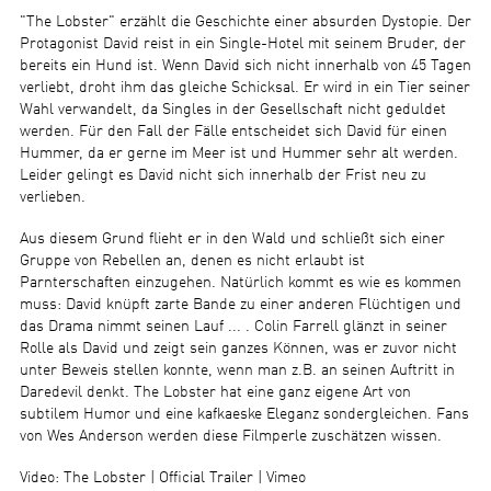
"The Lobster" erzählt die Geschichte einer absurden Dystopie. Der
Protagonist David reist in ein Single-Hotel mit seinem Bruder, der
bereits ein Hund ist. Wenn David sich nicht innerhalb von 45 Tagen
verliebt, droht ihm das gleiche Schicksal. Er wird in ein Tier seiner
Wahl verwandelt, da Singles in der Gesellschaft nicht geduldet
werden. Für den Fall der Fälle entscheidet sich David für einen
Hummer, da er gerne im Meer ist und Hummer sehr alt werden.
Leider gelingt es David nicht sich innerhalb der Frist neu zu
verlieben.
Aus diesem Grund flieht er in den Wald und schließt sich einer
Gruppe von Rebellen an, denen es nicht erlaubt ist
Parnterschaften einzugehen. Natürlich kommt es wie es kommen
muss: David knüpft zarte Bande zu einer anderen Flüchtigen und
das Drama nimmt seinen Lauf ... . Colin Farrell glänzt in seiner
Rolle als David und zeigt sein ganzes Können, was er zuvor nicht
unter Beweis stellen konnte, wenn man z.B. an seinen Auftritt in
Daredevil denkt. The Lobster hat eine ganz eigene Art von
subtilem Humor und eine kafkaeske Eleganz sondergleichen. Fans
von Wes Anderson werden diese Filmperle zuschätzen wissen.
Video: The Lobster | Official Trailer | Vimeo