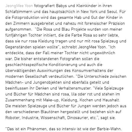
JeongMee Yoon
fotografiert Babys und Kleinkinder in ihren
Schlafzimmern und das hauptsächlich in New York und Seoul. Für
die Fotoproduktion wird das gesamte Hab und Gut der Kinder in
den Zimmern ausgebreitet und nahezu mit forensischer Präzision
aufgenommen. "Die Rosa und Blau Projekte wurden von meiner
fünfjährigen Tochter initiiert, die die Farbe Rosa so sehr liebte,
dass sie nur rosa Kleidung tragen und nur mit rosa Spielzeug und
Gegenständen spielen wollte", schreibt JeongMee Yoon. "Ich
entdeckte, dass der Fall meiner Tochter nicht ungewöhnlich
war. Die bisher entstandenen Fotografien sollen die
geschlechtsspezifische Konditionierung und auch die
überwältigenden Auswirkungen des Konsumverhaltens der
modernen Gesellschaft verdeutlichen. "Die Unterschiede zwischen
Mädchen- und Jungenobjekten sind ebenfalls geteilt und
beeinflussen ihr Denken und Verhaltensmuster. "Viele Spielzeuge
und Bücher für Mädchen sind rosa, lila oder rot und stehen im
Zusammenhang mit Make-up, Kleidung, Kochen und Haushalt.
Die meisten Spielzeuge und Bücher für Jungen werden jedoch aus
den verschiedenen Blautönen hergestellt und beziehen sich auf
Roboter, Industrie, Wissenschaft, Dinosaurier, etc.“, sagt sie.
"Das ist ein Phänomen, das so intensiv ist wie der Barbie-Wahn.