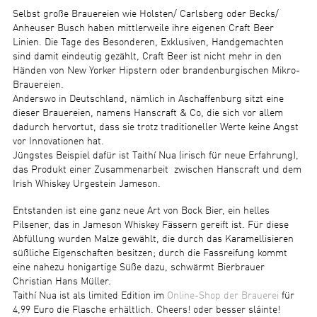
Selbst große Brauereien wie Holsten/ Carlsberg oder Becks/
Anheuser Busch haben mittlerweile ihre eigenen Craft Beer
Linien. Die Tage des Besonderen, Exklusiven, Handgemachten
sind damit eindeutig gezählt, Craft Beer ist nicht mehr in den
Händen von New Yorker Hipstern oder brandenburgischen Mikro-
Brauereien.
Anderswo in Deutschland, nämlich in Aschaffenburg sitzt eine
dieser Brauereien, namens Hanscraft & Co, die sich vor allem
dadurch hervortut, dass sie trotz traditioneller Werte keine Angst
vor Innovationen hat.
Jüngstes Beispiel dafür ist Taithí Nua (irisch für neue Erfahrung),
das Produkt einer Zusammenarbeit zwischen Hanscraft und dem
Irish Whiskey Urgestein Jameson.
Entstanden ist eine ganz neue Art von Bock Bier, ein helles
Pilsener, das in Jameson Whiskey Fässern gereift ist. Für diese
Abfüllung wurden Malze gewählt, die durch das Karamellisieren
süßliche Eigenschaften besitzen; durch die Fassreifung kommt
eine nahezu honigartige Süße dazu, schwärmt Bierbrauer
Christian Hans Müller.
Taithí Nua ist als limited Edition im
Online-Shop der Brauerei
für
4,99 Euro die Flasche erhältlich. Cheers! oder besser sláinte!