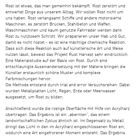
Rost ist etwas, das man gemeinhin bekämpft. Rost zerstört und
entwertet Dinge aus unserem Alltag. Wir wollen Rost nicht um
uns haben. Rost verlangsamt Schiffe und andere motorisierte
Maschinen, es zerstört Brücken, Stahlbeton und Waffen.
Waschmaschinen und kaum genutzte Fahrräder werden dank
Rost zu nutzlosem Schrott. Wir präparieren unser Hab und Gut,
damit es nicht rostet - es ist eine mächtige chemische Reaktion.
Dass sich diese Reaktion auch auf künstlerische Art und Weise
nutzen lässt, beweist das Projekt Rust Harvest sehr eindrücklich.
Eine Materialstudie auf der Basis von Rost. Durch eine
entschleunigte Auseinandersetzung mit der Materie bringen die
Künstler erstaunlich schöne Muster und komplexe
Farbmischungen hervor.
Die Methode entstand durch trial and error Versuchsreihen. Dabei
wurden Metallplatten Licht, Regen, Erde oder Meerwasser
ausgesetzt, um Rost zu bilden.
Anschließend wurde die rostige Oberfläche mit Hilfe von Acrylharz
übertragen. Das Ergebnis ist ein „abernten“, das einem
landwirtschaftlichen Zyklus ähnlich ist. Im Gegensatz zu Metall
dringt das Licht in den im Acrylharz eingeschlossenen Rost ein,
wodurch eine Art eingefrorener Moment entsteht. Das Ergebnis