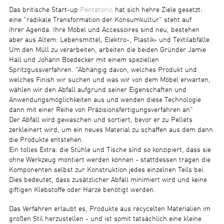
Das britische Start-up
Pentatonic
hat sich hehre Ziele gesetzt:
eine "radikale Transformation der Konsumkultur" steht auf
ihrer Agenda. Ihre Möbel und Accessoires sind neu, bestehen
aber aus Altem: Lebensmittel, Elektro-, Plastik- und Textilabfälle.
Um den Müll zu verarbeiten, arbeiten die beiden Gründer Jamie
Hall und Johann Boedecker mit einem speziellen
Spritzgussverfahren. "Abhängig davon, welches Produkt und
welches Finish wir suchen und was wir von dem Möbel erwarten,
wählen wir den Abfall aufgrund seiner Eigenschaften und
Anwendungsmöglichkeiten aus und wenden diese Technologie
dann mit einer Reihe von Präzisionsfertigungsverfahren an"
Der Abfall wird gewaschen und sortiert, bevor er zu Pellets
zerkleinert wird, um ein neues Material zu schaffen aus dem dann
die Produkte entstehen.
Ein tolles Extra: die Stühle und Tische sind so konzipiert, dass sie
ohne Werkzeug montiert werden können - stattdessen tragen die
Komponenten selbst zur Konstruktion jedes einzelnen Teils bei.
Dies bedeutet, dass zusätzlicher Abfall minimiert wird und keine
giftigen Klebstoffe oder Harze benötigt werden.
Das Verfahren erlaubt es, Produkte aus recycelten Materialien im
großen Stil herzustellen - und ist somit tatsächlich eine kleine