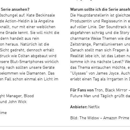
e Serie ansehen?
Warum sollte ich die Serie anse
Dschungel auf. Kate Beckinsale
Die Hauptdarstellerin ist gleichze
de Action-Heldin à la Angelina
Produzentin und Regisseurin in 
knallt, nur mit einer weiblichen
auf voller Linie. Der Soundtrack 
ine Gnade kennt. Sie will nicht die
abgefahren schräg und die Story
dern handelt aus rein
charmante Weise Themen wie die 
on heraus. Natürlich ist die
Zeitstränge, Parralluniversen u
 Sicht gedreht, dennoch erhält
Danach stellt man sich Fragen à 
druck wie Coltan abgebaut wird
Realität lebe ich, ist das Leben n
nsere Blut-Smartphones wirklich
komme ich ins nächste Level? Wer 
ng nach sollten unsere Geräte
das Thema eintauchen möchte, e
 bekommen wie Diamanten. Das
"Ulysses" von James Joyce. Auc
en Fall schon einmal ein Licht im
erlebt einen Tag als Irrgarten in 
Für Fans von
Tron, Black Mirror
ht Manager, Blood
Future Man und Täglich grüßt da
 und John Wick
Anbieter:
Netflix
ime
Bild: The Widow – Amazon Prime