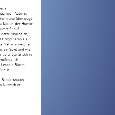
hen?
itig noch Autorin,
einem und überzeugt
ist klasse, der Humor
 umreißt auf
vierte Dimension,
nd Computerspiele.
la Matrix in welcher
ur ein Spiel und wie
tiefer literarisch in
mpfehle ich
h Leopold Bloom
Dublin.
 – Bandersnatch,
s Murmeltier