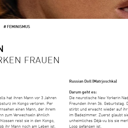
# FEMINISMUS
N
ARKEN FRAUEN
Russian Doll (Matrjoschka)
Darum geht es:
lls hat ihren Mann vor 3 Jahren
Die neurotische New Yorkerin
Nad
bsturz im Kongo verloren. Per
Freunden ihren 36. Geburtstag. 
Fernsehen einen Mann, der ihrem
stirbt und erwacht wieder auf ih
nn zum Verwechseln ähnlich
im Badezimmer. Zuerst glaubt sie
hlossen reist sie in den Kongo,
unheimliches Déjà-vu bis sie merk
ob ihr Mann noch am Leben ist.
Loop gefangen ist.