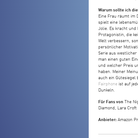
Warum sollte ich di
Eine Frau räumt im 
spielt eine lebensmü
Jolie. Es kracht und 
Protagonistin, die ke
Welt verbessern, son
persönlicher Motivati
Serie aus westlicher
man einen guten Ein
und welcher Preis u
haben. Meiner Meinu
auch ein Gütesiegel
Fairphone
ist auf jed
Dunkeln.
Für Fans von
The Nig
Diamond, Lara Croft
Anbieter:
Amazon Pr