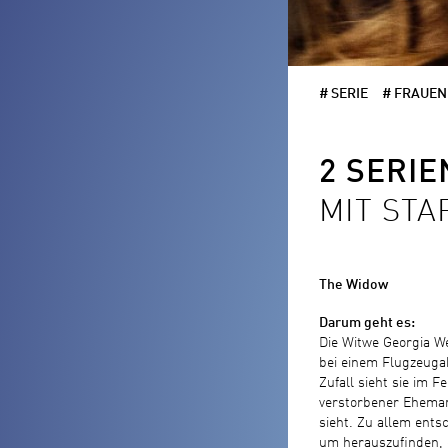
# SERIE
# FRAUEN
2 SERIE
MIT ST
The Widow
Darum geht es:
Die Witwe Georgia We
bei einem Flugzeuga
Zufall sieht sie im 
verstorbener Ehema
sieht. Zu allem entsc
um herauszufinden, 