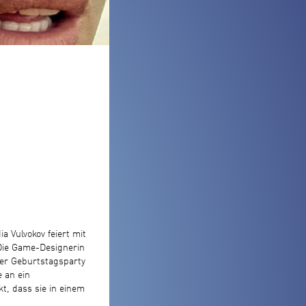
ia Vulvokov feiert mit
Die Game-Designerin
rer Geburtstagsparty
 an ein
t, dass sie in einem